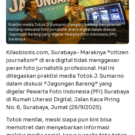
Praktisi media Totok J. Sumarno (tengah) berbagi pengalaman
tentang relevansi foto jurnalistik di era digital dalam diskusi
Jagongan Bareng yang digelar Pewarta Foto Indonesia (PFI)
Surabaya
Kilasbisnis.com, Surabaya– Maraknya *citizen
journalism* di era digital tidak menggeser
peran foto jurnalistik profesional. Hal ini
ditegaskan praktisi media Totok J. Sumarno
dalam diskusi *Jagongan Bareng* yang
digelar Pewarta Foto Indonesia (PFI) Surabaya
di Rumah Literasi Digital, Jalan Kaca Piring
No. 6, Surabaya, Jumat (26/9/2025).
Totok menilai, meski siapa pun kini bisa
memotret dan menyebarkan informasi