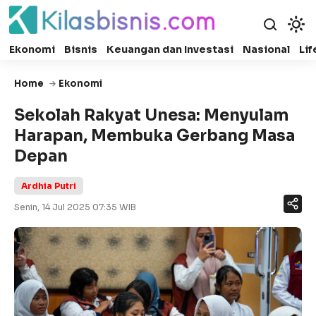
Ekonomi
Bisnis
Keuangan dan Investasi
Nasional
Lif
Home
Ekonomi
Sekolah Rakyat Unesa: Menyulam
Harapan, Membuka Gerbang Masa
Depan
Ardhia Putri
Senin, 14 Jul 2025 07:35 WIB