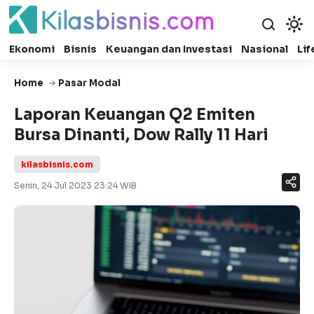
Ekonomi
Bisnis
Keuangan dan Investasi
Nasional
Lif
Home
Pasar Modal
Laporan Keuangan Q2 Emiten
Bursa Dinanti, Dow Rally 11 Hari
kilasbisnis.com
Senin, 24 Jul 2023 23:24 WIB